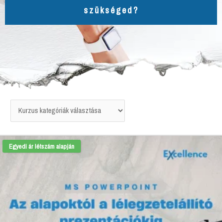
szükséged?
Egyedi ár létszám alapján