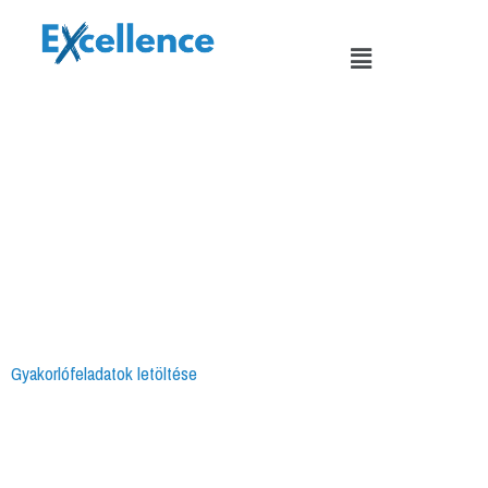
Skip
to
Menu
content
Gyakorlófeladatok letöltése