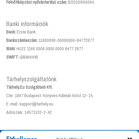
Felnőttképzési nyilvántartási szám:
B/2020/000094
Banki információk
Bank:
Erste Bank
Bankszámlaszám:
11600006-00000000-84772877
IBAN:
HU22 1160 0006 0000 0000 8477 2877
SWIFT:
GIBAHUHB
Tárhelyszolgáltatónk
Tárhely.Eu Szolgáltató Kft.
Cím: 1097 Budapest, Könyves Kálmán körút 12-14.
E-mail: support@tarhely.eu
Adószám: 14571332-2-42