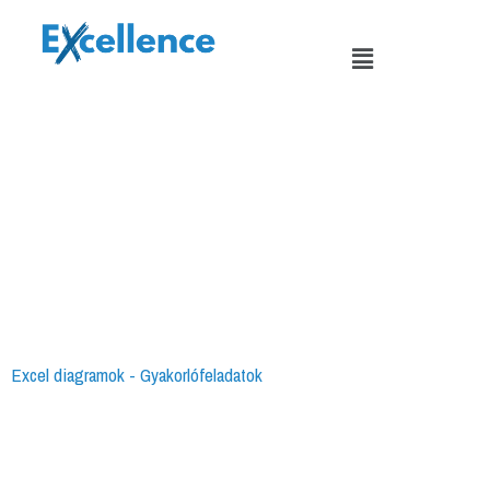
Skip
to
Menu
content
Excel diagramok - Gyakorlófeladatok