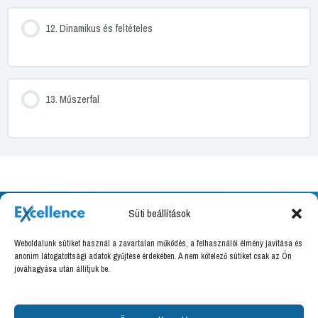
12. Dinamikus és feltételes
13. Műszerfal
Süti beállítások
Weboldalunk sütiket használ a zavartalan működés, a felhasználói élmény javítása és
Excellence Training Kft.
anonim látogatottsági adatok gyűjtése érdekében. A nem kötelező sütiket csak az Ön
jóváhagyása után állítjuk be.
8000 Székesfehérvár, Határ utca 16.
Adószám: 27036666-2-07
Felnőttképzési nyilvántartási szám: B/2020/000094