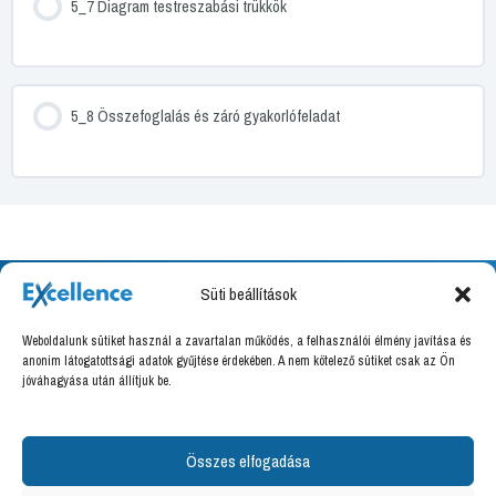
5_7 Diagram testreszabási trükkök
5_8 Összefoglalás és záró gyakorlófeladat
Süti beállítások
Weboldalunk sütiket használ a zavartalan működés, a felhasználói élmény javítása és
anonim látogatottsági adatok gyűjtése érdekében. A nem kötelező sütiket csak az Ön
Excellence Training Kft.
jóváhagyása után állítjuk be.
8000 Székesfehérvár, Határ utca 16.
Adószám: 27036666-2-07
Felnőttképzési nyilvántartási szám: B/2020/000094
Összes elfogadása
info@excellence.hu