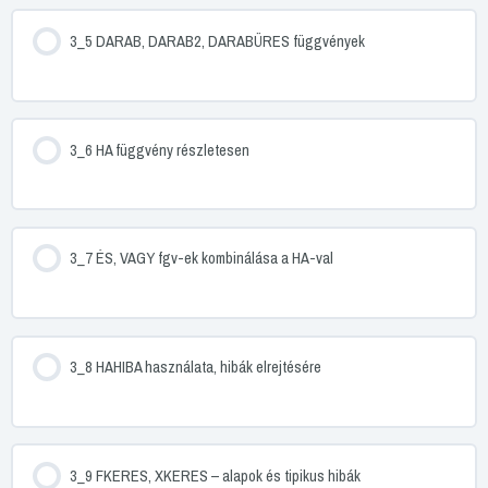
3_5 DARAB, DARAB2, DARABÜRES függvények
3_6 HA függvény részletesen
3_7 ÉS, VAGY fgv-ek kombinálása a HA-val
3_8 HAHIBA használata, hibák elrejtésére
3_9 FKERES, XKERES – alapok és tipikus hibák