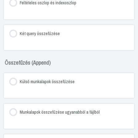
Feltételes oszlop és indexoszlop
Két query összefűzése
Összefűzés (Append)
Külső munkalapok összefűzése
Munkalapok összefűzése ugyanabból a fájlból