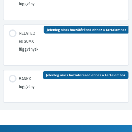
függvény
Jelenleg nincs hozzáférésed ehhez a tartalomhoz
RELATED
és SUMX
függvények
Jelenleg nincs hozzáférésed ehhez a tartalomhoz
RANKX
függvény