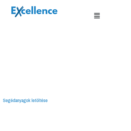
Skip
to
Menu
content
Segédanyagok letöltése