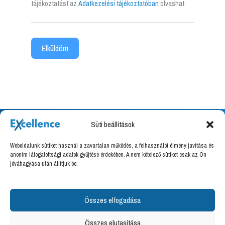
tájékoztatást az
Adatkezelési tájékoztatóban
olvashat.
Elküldöm
Süti beállítások
Weboldalunk sütiket használ a zavartalan működés, a felhasználói élmény javítása és
anonim látogatottsági adatok gyűjtése érdekében. A nem kötelező sütiket csak az Ön
Excellence Training Kft.
jóváhagyása után állítjuk be.
8000 Székesfehérvár, Határ utca 16.
Adószám: 27036666-2-07
Felnőttképzési nyilvántartási szám: B/2020/000094
Összes elfogadása
info@excellence.hu
Összes elutasítása