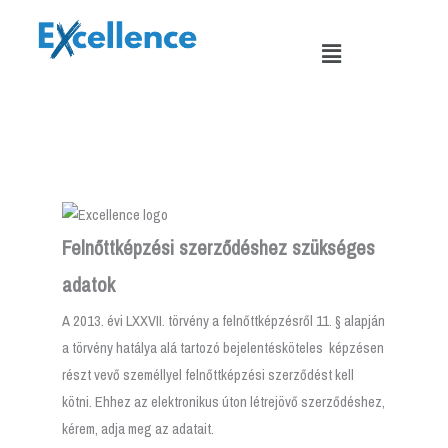
Skip
to
Menu
content
Felnőttképzési szerződéshez szükséges
adatok
A 2013. évi LXXVII. törvény a felnőttképzésről 11. § alapján
a törvény hatálya alá tartozó bejelentésköteles képzésen
részt vevő személlyel felnőttképzési szerződést kell
kötni. Ehhez az elektronikus úton létrejövő szerződéshez,
kérem, adja meg az adatait.