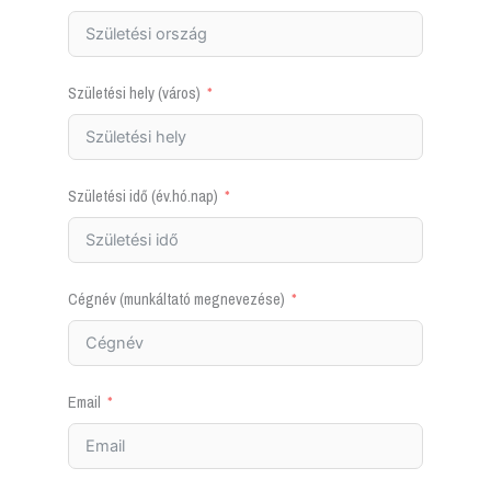
Születési hely (város)
Születési idő (év.hó.nap)
Cégnév (munkáltató megnevezése)
Email