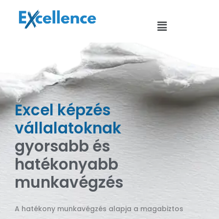
Skip
to
Menu
content
Excel képzés
vállalatoknak
gyorsabb és
hatékonyabb
munkavégzés
A hatékony munkavégzés alapja a magabiztos