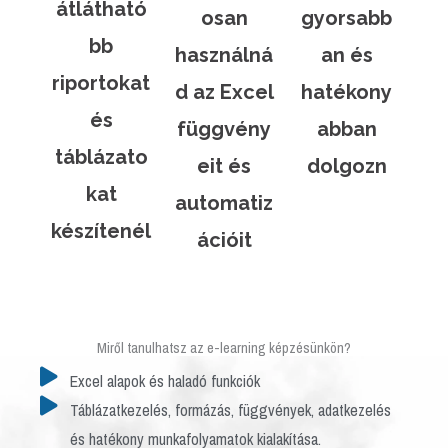
átlátható
osan
gyorsabb
bb
használná
an és
riportokat
d az Excel
hatékony
és
függvény
abban
táblázato
eit és
dolgozn
kat
automatiz
készítenél
ációit
Miről tanulhatsz az e-learning képzésünkön?
Excel alapok és haladó funkciók
Táblázatkezelés, formázás, függvények, adatkezelés
és hatékony munkafolyamatok kialakítása.