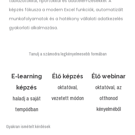
táblázatokkal, riportokkal és adatelemzésekkel. A
képzés fókusza a modern Excel funkciók, automatizált
munkafolyamatok és a hatékony vállalati adatkezelés
gyakorlati alkalmazása.
Tanulj a számodra legkényelmesebb formában
E-learning
Élő képzés
Élő webinar
oktatóval,
oktatóval, az
képzés
vezetett módon
otthonod
haladj a saját
kényelméből
tempódban
Gyakran ismételt kérdések