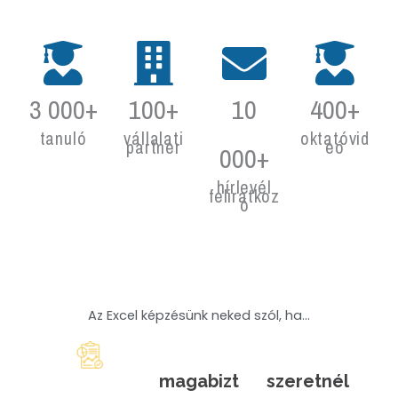
3 000+
100+
10
400+
tanuló
vállalati
oktatóvid
partner
eó
000+
hírlevél
feliratkoz
ó
Az Excel képzésünk neked szól, ha...
magabizt
szeretnél