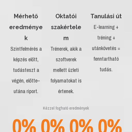
Mérhető
Oktatói
Tanulási út
E-learning +
eredménye
szakértele
tréning +
k
m
utánkövetés =
Szintfelmérés a
Trénerek, akik a
fenntartható
képzés előtt,
szoftverek
tudás.
tudásteszt a
mellett üzleti
végén, előtte–
folyamatokat is
utána riport.
értenek.
Kézzel fogható eredmények
0
%
0
%
0
%
0
%