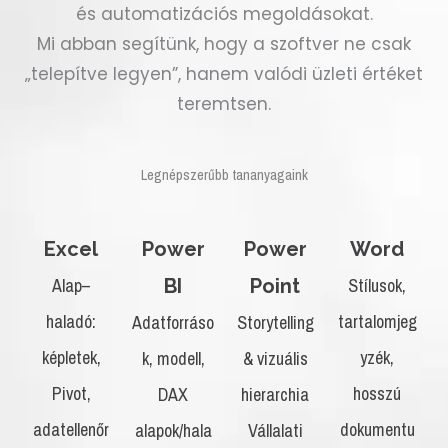
és automatizációs megoldásokat.
Mi abban segítünk, hogy a szoftver ne csak
„telepítve legyen”, hanem valódi üzleti értéket
teremtsen.
Legnépszerűbb tananyagaink
Excel
Power
Power
Word
Alap–
Stílusok,
BI
Point
haladó:
tartalomjeg
Adatforráso
Storytelling
képletek,
yzék,
k, modell,
& vizuális
Pivot,
hosszú
DAX
hierarchia
adatellenőr
dokumentu
alapok/hala
Vállalati