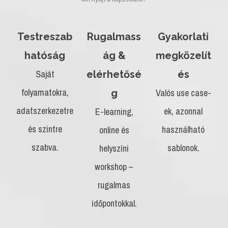
Testreszab
Rugalmass
Gyakorlati
hatóság
ág &
megközelít
Saját
elérhetősé
és
folyamatokra,
Valós use case-
g
adatszerkezetre
ek, azonnal
E-learning,
és szintre
használható
online és
szabva.
sablonok.
helyszíni
workshop –
rugalmas
időpontokkal.