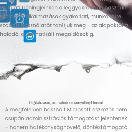
vállalati tréningjeinken a leggyakrabban használt
Microsoft alkalmazások gyakorlati, munkakörre
szabott használatát tanítjuk meg – az alapoktól a
haladó, automatizált megoldásokig.
Digitalizáció, ami valódi versenyelőnyt teremt
A megfelelően használt Microsoft eszközök nem
csupán adminisztrációs támogatást jelentenek
– hanem hatékonyságnövelő, döntéstámogató