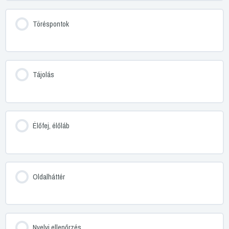
Töréspontok
Tájolás
Élőfej, élőláb
Oldalháttér
Nyelvi ellenőrzés