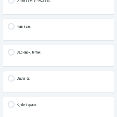
Új dia és elrendezések
Formázás
Sablonok, témák
Diaminta
Kijelöléspanel