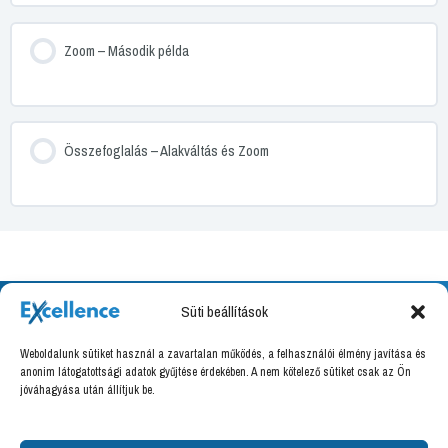
Zoom – Második példa
Összefoglalás – Alakváltás és Zoom
Süti beállítások
Weboldalunk sütiket használ a zavartalan működés, a felhasználói élmény javítása és
anonim látogatottsági adatok gyűjtése érdekében. A nem kötelező sütiket csak az Ön
Excellence Training Kft.
jóváhagyása után állítjuk be.
8000 Székesfehérvár, Határ utca 16.
Adószám: 27036666-2-07