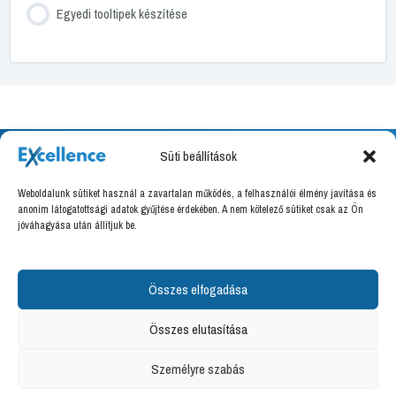
Egyedi tooltipek készítése
Süti beállítások
Weboldalunk sütiket használ a zavartalan működés, a felhasználói élmény javítása és
anonim látogatottsági adatok gyűjtése érdekében. A nem kötelező sütiket csak az Ön
Excellence Training Kft.
jóváhagyása után állítjuk be.
8000 Székesfehérvár, Határ utca 16.
Adószám: 27036666-2-07
Felnőttképzési nyilvántartási szám: B/2020/000094
Összes elfogadása
info@excellence.hu
Összes elutasítása
+36 70 776 8888
Személyre szabás
Copyright © 2026 Excellence Training Kft.