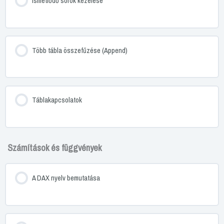
Ismétlődő sorok kezelése
Több tábla összefűzése (Append)
Táblakapcsolatok
Számítások és függvények
A DAX nyelv bemutatása