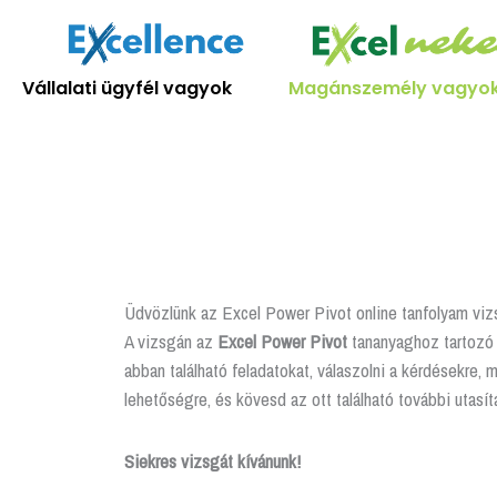
Skip
to
content
Vállalati ügyfél vagyok
Magánszemély vagyo
Üdvözlünk az Excel Power Pivot online tanfolyam viz
A vizsgán az
Excel
Power Pivot
tananyaghoz tartozó z
abban található feladatokat, válaszolni a kérdésekre, 
lehetőségre, és kövesd az ott található további utasít
Siekres vizsgát kívánunk!