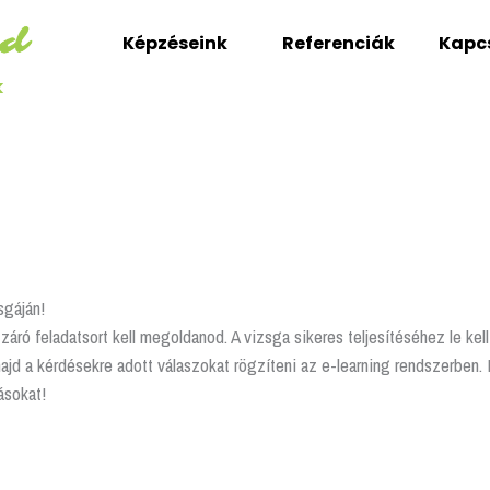
Képzéseink
Referenciák
Kapc
k
sgáján!
áró feladatsort kell megoldanod. A vizsga sikeres teljesítéséhez le kell 
majd a kérdésekre adott válaszokat rögzíteni az e-learning rendszerben. 
ásokat!