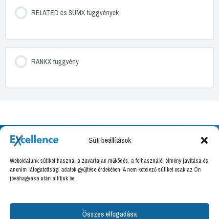
RELATED és SUMX függvények
RANKX függvény
Süti beállítások
Weboldalunk sütiket használ a zavartalan működés, a felhasználói élmény javítása és
Excellence Training Kft.
anonim látogatottsági adatok gyűjtése érdekében. A nem kötelező sütiket csak az Ön
jóváhagyása után állítjuk be.
8000 Székesfehérvár, Határ utca 16.
Adószám: 27036666-2-07
Felnőttképzési nyilvántartási szám: B/2020/000094
Összes elfogadása