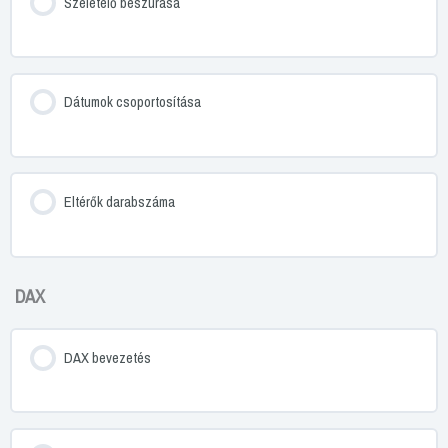
Szeletelő beszúrása
Dátumok csoportosítása
Eltérők darabszáma
DAX
DAX bevezetés