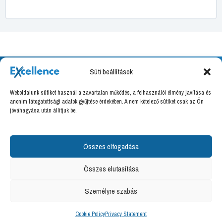
Süti beállítások
Weboldalunk sütiket használ a zavartalan működés, a felhasználói élmény javítása és
Excellence Training Kft.
anonim látogatottsági adatok gyűjtése érdekében. A nem kötelező sütiket csak az Ön
jóváhagyása után állítjuk be.
8000 Székesfehérvár, Határ utca 16.
Adószám: 27036666-2-07
Felnőttképzési nyilvántartási szám: B/2020/000094
Összes elfogadása
info@excellence.hu
Összes elutasítása
+36 70 776 8888
Személyre szabás
Copyright © 2026 Excellence Training Kft.
Adatkezelési tájékoztató
Cookie Policy
Privacy Statement