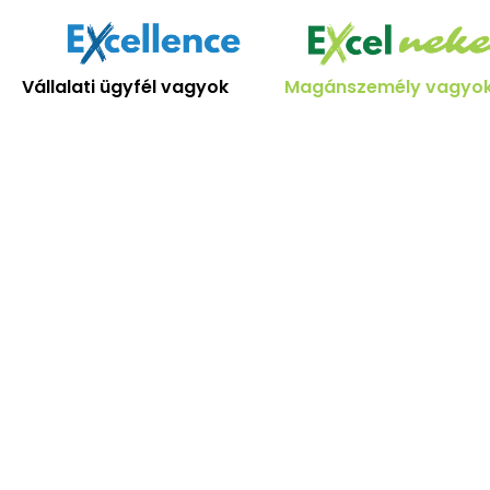
Skip
to
content
Vállalati ügyfél vagyok
Magánszemély vagyo