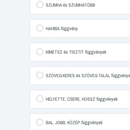
SZUMHA és SZUMHATÖBB
HAHIBA függvény
KIMETSZ és TISZTÍT függvények
SZÖVEG.KERES és SZÖVEG.TALÁL függvény
HELYETTE, CSERE, HOSSZ függvények
BAL, JOBB, KÖZÉP függvények