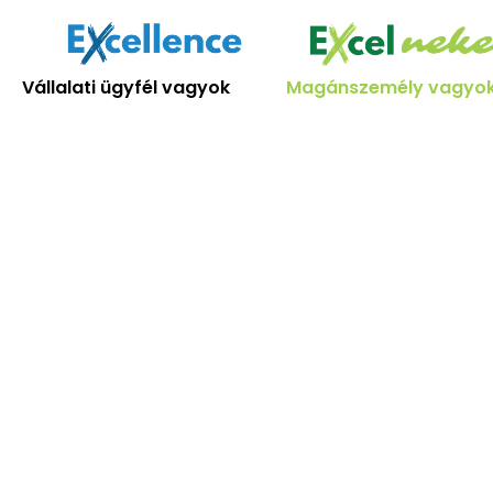
Skip
to
content
Vállalati ügyfél vagyok
Magánszemély vagyo