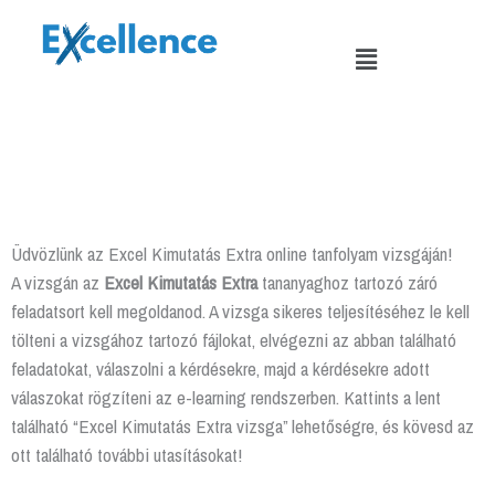
Skip
to
Menu
content
Üdvözlünk az Excel Kimutatás Extra online tanfolyam vizsgáján!
A vizsgán az
Excel Kimutatás Extra
tananyaghoz tartozó záró
feladatsort kell megoldanod. A vizsga sikeres teljesítéséhez le kell
tölteni a vizsgához tartozó fájlokat, elvégezni az abban található
feladatokat, válaszolni a kérdésekre, majd a kérdésekre adott
válaszokat rögzíteni az e-learning rendszerben. Kattints a lent
található “Excel Kimutatás Extra vizsga” lehetőségre, és kövesd az
ott található további utasításokat!