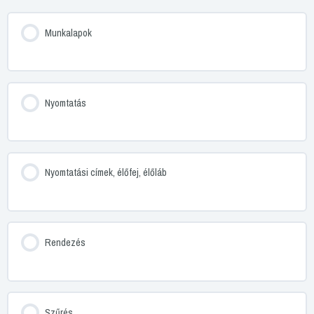
Munkalapok
Nyomtatás
Nyomtatási címek, élőfej, élőláb
Rendezés
Szűrés