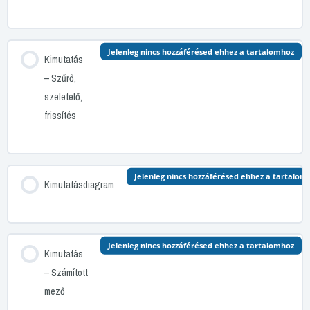
Jelenleg nincs hozzáférésed ehhez a tartalomhoz
Kimutatás
– Szűrő,
szeletelő,
frissítés
Jelenleg nincs hozzáférésed ehhez a tartalom
Kimutatásdiagram
Jelenleg nincs hozzáférésed ehhez a tartalomhoz
Kimutatás
– Számított
mező