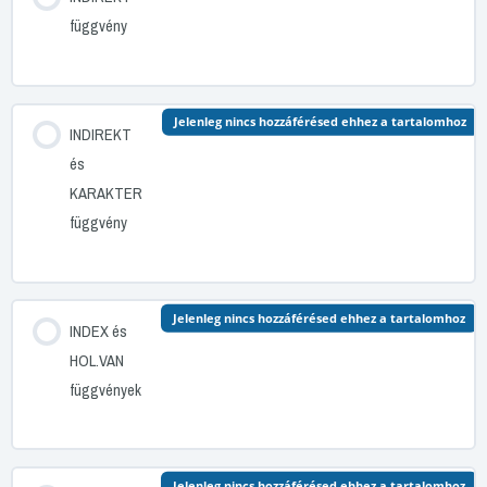
függvény
Jelenleg nincs hozzáférésed ehhez a tartalomhoz
INDIREKT
és
KARAKTER
függvény
Jelenleg nincs hozzáférésed ehhez a tartalomhoz
INDEX és
HOL.VAN
függvények
Jelenleg nincs hozzáférésed ehhez a tartalomhoz