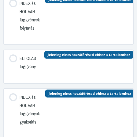
INDEX és
HOL.VAN
függvények
folytatás
Jelenleg nincs hozzáférésed ehhez a tartalomhoz
ELTOLÁS
függvény
Jelenleg nincs hozzáférésed ehhez a tartalomhoz
INDEX és
HOL.VAN
függvények
gyakorlás