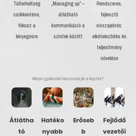
Túlterheltség
„Managing up” –
Rendszeres,
csökkentése,
átlátható
fejlesztő
fókusz a
kommunikáció a
visszajelzés:
lényegesre
szintek között
elköteleződés és
teljesítmény
növelése
Milyen gyakorlati haszonnal jár a képzés?
Átlátha
Hatéko
Erőseb
Fejlődő
tó
nyabb
b
vezetői