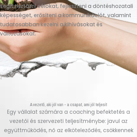
segít tisztázni célokat, fejleszteni a döntéshozatali
képességet, erősíteni a kommunikációt, valamint
tudatosabban kezelni a kihívásokat és
változásokat.
A vezető, aki jól van - a csapat, ami jól teljesít
Egy vállalat számára a coaching befektetés a
vezetői és szervezeti teljesítménybe: javul az
együttműködés, nő az elköteleződés, csökkennek