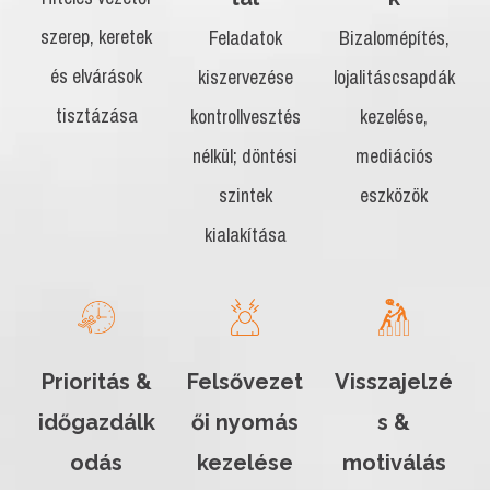
szerep, keretek
Feladatok
Bizalomépítés,
és elvárások
kiszervezése
lojalitáscsapdák
tisztázása
kontrollvesztés
kezelése,
nélkül; döntési
mediációs
szintek
eszközök
kialakítása
Prioritás &
Felsővezet
Visszajelzé
időgazdálk
ői nyomás
s &
odás
kezelése
motiválás