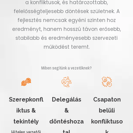
a konfliktusok, és határozottabb,
felelősségteljesebb döntések születnek. A
fejlesztés nemcsak egyéni szinten hoz
eredményt, hanem hosszú távon erősebb,
stabilabb és eredményesebb szervezeti
működést teremt.
Miben segítünk a vezetőknek?
Szerepkonfl
Delegálás
Csapaton
iktus &
&
belüli
tekintély
döntéshoza
konfliktuso
Hiteles vezetői
tal
k