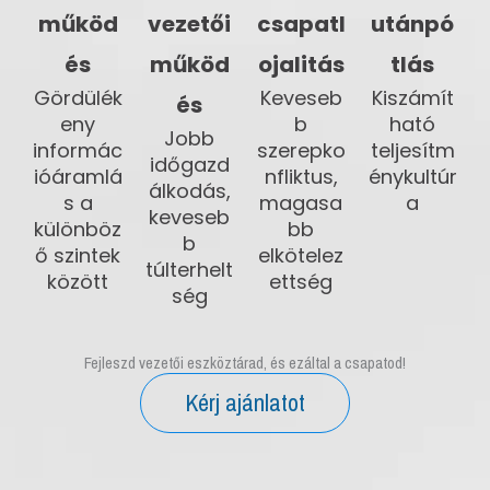
működ
vezetői
csapatl
utánpó
és
működ
ojalitás
tlás
Gördülék
Keveseb
Kiszámít
és
eny
b
ható
Jobb
informác
szerepko
teljesítm
időgazd
ióáramlá
nfliktus,
énykultúr
álkodás,
s a
magasa
a
keveseb
különböz
bb
b
ő szintek
elkötelez
túlterhelt
között
ettség
ség
Fejleszd vezetői eszköztárad, és ezáltal a csapatod!
Kérj ajánlatot