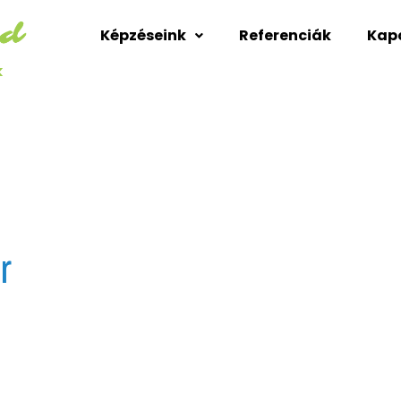
Képzéseink
Referenciák
Kap
k
r