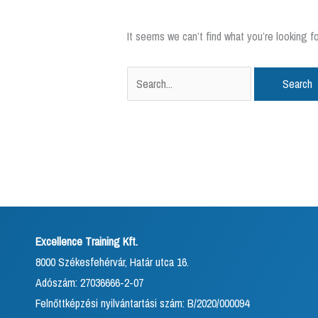
It seems we can’t find what you’re looking f
Excellence Training Kft.
8000 Székesfehérvár, Határ utca 16.
Adószám: 27036666-2-07
Felnőttképzési nyilvántartási szám: B/2020/000094