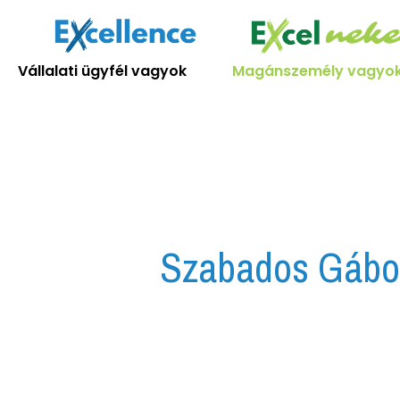
Skip
to
content
Vállalati ügyfél vagyok
Magánszemély vagyo
Search
for:
Szabados Gábo