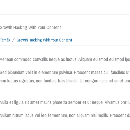
Growth Hacking With Your Content
Témák
Growth Hacking With Your Content
Aenean commodo convallis neque ac luctus. Aliquam euismod euismod ips
Sed bibendum velit in elementum pulvinar. Praesent massa dui, faucibus ut
non lectus egestas, non facilisis felis blandit. Ut congue nunc sit amet era
Nulla et ligula sit amet mauris pharetra semper et ut neque. Vivamus pretiu
Nullam rutrum lacus vel leo fermentum, non aliquam nisl mollis. Praesent da