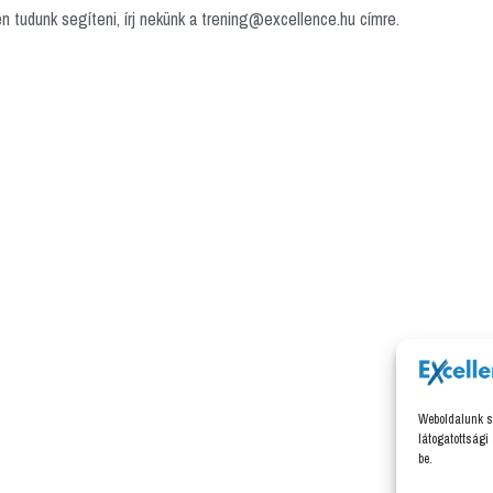
en tudunk segíteni, írj nekünk a trening@excellence.hu címre.
Weboldalunk s
látogatottsági
be.